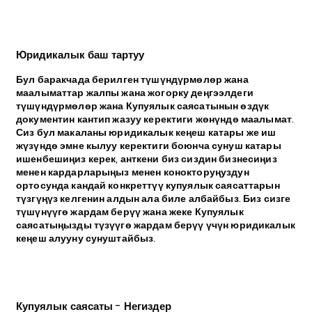
Юридикалык баш тартуу
Бул баракчада берилген түшүндүрмөлөр жана
маалыматтар жалпы жана жогорку деңгээлдеги
түшүндүрмөлөр жана Купуялык саясатынын өздүк
документин кантип жазуу керектиги жөнүндө маалымат.
Сиз бул макаланы юридикалык кеңеш катары же иш
жүзүндө эмне кылуу керектиги боюнча сунуш катары
ишенбешиңиз керек, анткени биз сиздин бизнесиңиз
менен кардарларыңыз менен конокторуңуздун
ортосунда кандай конкреттүү купуялык саясаттарын
түзгүңүз келгенин алдын ала биле албайбыз. Биз сизге
түшүнүүгө жардам берүү жана жеке Купуялык
саясатыңызды түзүүгө жардам берүү үчүн юридикалык
кеңеш алууну сунуштайбыз.
Купуялык саясаты - Негиздер