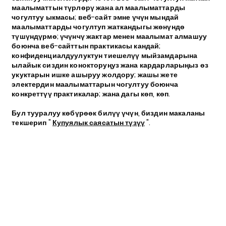
маалыматтын түрлөрү жана ал маалыматтарды
чогултуу ыкмасы; веб-сайт эмне үчүн мындай
маалыматтарды чогултуп жаткандыгы жөнүндө
түшүндүрмө; үчүнчү жактар менен маалымат алмашуу
боюнча веб-сайттын практикасы кандай;
конфиденциалдуулуктун тиешелүү мыйзамдарына
ылайык сиздин конокторуңуз жана кардарларыңыз өз
укуктарын ишке ашыруу жолдору; жашы жете
электердин маалыматтарын чогултуу боюнча
конкреттүү практикалар; жана дагы көп, көп.
Бул тууралуу көбүрөөк билүү үчүн, биздин макаланы
текшерип "
Купуялык саясатын түзүү
".