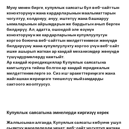
Муну менен бирге, купуялык саясаты бул веб-сайттын
конокторунун жана кардарларынын маалыматтарын
чогултуу, колдонуу, ачуу, иштетүү жана башкаруу
ыкмаларынын айрымдарын же бардыгын ачып берген
билдирүү. Ал, адатта, ошондой эле өзүнүн
конокторунун же кардарларынын купуялуулугун
коргоо боюнча веб-сайттын милдеттенмеси жөнүндө
билдирүүнү жана купуялуулукту коргоо үчүн веб-сайт
ишке ашырып жаткан ар кандай механизмдер жөнүндө
түшүндүрмөлөрдү камтыйт.
Ар кандай юрисдикциялар Купуялык саясатына
камтылууга тийиш болгон ар кандай юридикалык
милдеттенмелерге ээ. Сиз иш-аракеттериңизге жана
жайгашкан жериңизге тиешелүү мыйзамдарды
сактоого жооптуусуз.
Купуялык саясатына эмнелерди киргизүү керек
Жалпысынан алганда, Купуялык саясаты көбүнчө ушул
сыяктуу маселелерди чечет: веб-сайт чогултуп жаткан