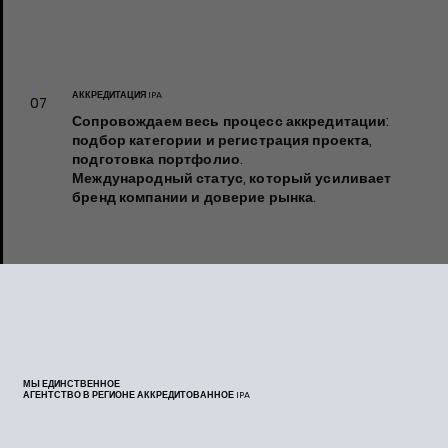
АККРЕДИТАЦИЯ IPA
07
Сопровождаем весь процесс аккредитации:
подбор категории и регистрация проекта,
подготовка портфолио.
Международный статус, который усиливает
бренд компании и доверие рынка.
МЫ ЕДИНСТВЕННОЕ
АГЕНТСТВО В РЕГИОНЕ АККРЕДИТОВАННОЕ IPA