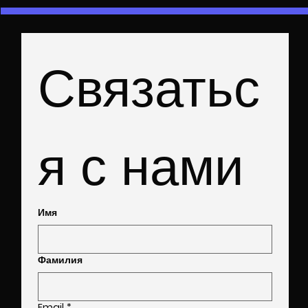
Связатьс
First name
Last name
я с нами
Email
*
I’m interested in
Имя
Message
*
Фамилия
Email
*