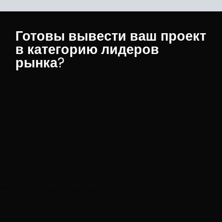
Готовы вывести ваш проект
в категорию лидеров
рынка?
Мы усилим бренд, продукт и коммуникации стратегически и премиально.
Heading 6
office@gritsiukgroup.com
+996 228 001 000