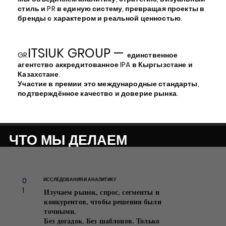
стиль и PR в единую систему, превращая проекты в
бренды с характером и реальной ценностью.
ITSIUK GROUP —
GR
единственное
агентство аккредитованное IPA в Кыргызстане и
Казахстане.
Участие в премии это международные стандарты,
подтверждённое качество и доверие рынка.
ЧТО МЫ ДЕЛАЕМ
СТРАТЕГИЯ
0
ИССЛЕДОВАНИЯ И АНАЛИТИКУ
01
1
Позиционирование,
Изучаем рынок, спрос, сегменты и
маркетинговая стратегия,
конкурентов, чтобы решения были
исследования и аудит рынка,
точными.
медиапланирование и
Без догадок. Без шаблонов. Только