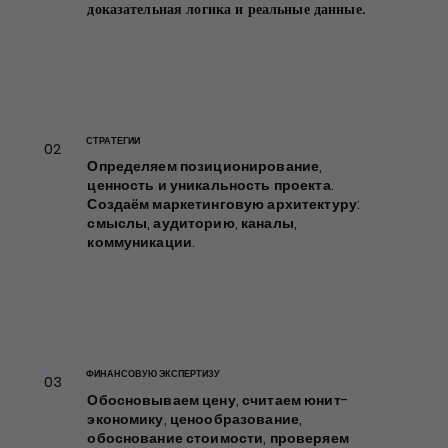
коммуникационная архитектура
доказательная логика и реальные данные.
- система смыслов, сообщений и
каналов, благодаря которой
бренд звучит едино, узнаваемо и
влияет на выбор.
СТРАТЕГИИ
02
Определяем позиционирование,
ценность и уникальность проекта.
Создаём маркетинговую архитектуру:
ФИНАНСОВАЯ ЭКСПЕРТИЗА
смыслы, аудиторию, каналы,
02
Финансовые модели и юнит-
коммуникации.
экономика, ценообразование,
обоснование стоимости,
проверка реалистичности
доходности, инвестиционные
кейсы и презентации.
Мы говорим с девелоперами и
инвесторами на языке
ФИНАНСОВУЮ ЭКСПЕРТИЗУ
03
аргументов, цифр и логики.
СТРАТЕГИЯ
Обосновываем цену, считаем юнит-
01
экономику,
ценообразование,
Позиционирование,
обоснование стоимости, проверяем
маркетинговая стратегия,