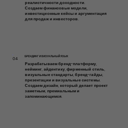
реалистичности доходности.
исследования и аудит рынка,
Создаем финансовые модели,
медиапланирование и
инвестиционные кейсы и аргументация
коммуникационная архитектура
для продаж и инвесторов.
- система смыслов, сообщений и
БРЕНДИНГ И ВИЗУАЛЬНЫЙ ЯЗЫК
03
каналов, благодаря которой
Бренд-платформа, нейминг,
бренд звучит едино, узнаваемо и
айдентика, фирменный стиль,
влияет на выбор.
визуальные стандарты,
бренд-гайды, презентации и
визуальные системы.
Создаём бренды, которые
БРЕНДИНГ И ВИЗУАЛЬНЫЙ ЯЗЫК
04
повышают восприятие
Разрабатываем бренд-платформу,
стоимости и становятся
нейминг, айдентику, фирменный стиль,
активом компании.
визуальные стандарты, бренд-гайды,
презентации и визуальные системы.
Создаем дизайн, который делает проект
заметным, премиальным и
запоминающимся.
ВИЗУАЛЬНЫЕ РЕШЕНИЯ
05
Создаём фотореалистичные
CGI-рендеры и архитектурные