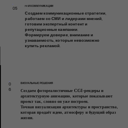
анимации для девелоперов,
маркетинговых команд и
PR И КОММУНИКАЦИИ
05
отделов продаж.
Создаем коммуникационные стратегии,
Это визуал, который продаёт
работаем со СМИ и лидерами мнений,
идею, атмосферу и будущий
готовим экспертный контент и
образ жизни.
репутационные кампании.
Формируем доверие, внимание и
узнаваемость, которые невозможно
купить рекламой.
0
ВИЗУАЛЬНЫЕ РЕШЕНИЯ
6
Создаем фотореалистичные CGI-рендеры и
архитектурную анимацию, которые показывают
проект так, словно он уже построен.
Точная визуализация архитектуры и пространства,
которая продаёт идею, атмосферу и будущий образ
жизни.